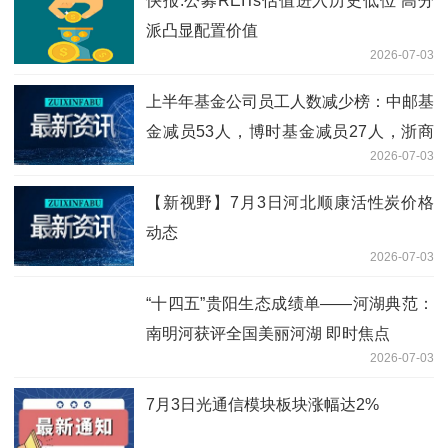
快报:公募REITs估值进入历史低位 高分
派凸显配置价值
2026-07-03
上半年基金公司员工人数减少榜：中邮基
金减员53人，博时基金减员27人，浙商
2026-07-03
基金减员20人（名单）-当前热议
【新视野】7月3日河北顺康活性炭价格
动态
2026-07-03
“十四五”贵阳生态成绩单——河湖典范：
南明河获评全国美丽河湖 即时焦点
2026-07-03
7月3日光通信模块板块涨幅达2%