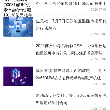
个月累计合约销售额191.38亿元 按年上
2026-07-07
升15.2%
生意社：7月7日江苏地区醋酸市场平稳
运行 观热点
2026-07-07
2026苏州中考后转轨DSE：世恒学校达
四星线可申请补录，同步注册普高学籍
2026-07-07
每日速读!建投能源：西柏坡电厂四期为
2×660MW超超临界燃煤热电联产机组
2026-07-07
新动态：苏交科：签订23亿元乌兹别克
斯坦道路项目合同
2026-07-07