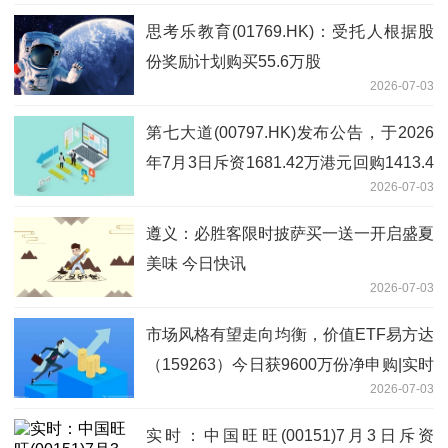
思考乐教育(01769.HK)：受托人根据股
份奖励计划购买55.6万股
2026-07-03
第七大道(00797.HK)发布公告，于2026
年7月3日斥资1681.42万港元回购1413.4
2026-07-03
万股|要闻速递
遵义：必胜客限时披萨买一送一开启盛夏
美味 今日快讯
2026-07-03
市场风格有望走向均衡，价值ETF易方达
（159263）今日获9600万份净申购|实时
2026-07-03
焦点
实时：中国旺旺(00151)7月3日斥资