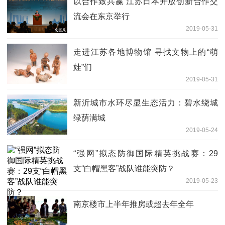
以合作致共赢 江苏日本开放创新合作交
流会在东京举行
2019-05-31
走进江苏各地博物馆 寻找文物上的“萌
娃”们
2019-05-31
新沂城市水环尽显生态活力：碧水绕城
绿荫满城
2019-05-24
“强网”拟态防御国际精英挑战赛：29
支“白帽黑客”战队谁能突防？
2019-05-23
南京楼市上半年推房或超去年全年