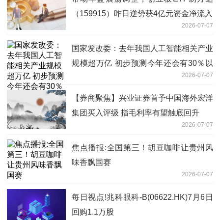
（159915）昨日逆势获4亿元资金净流入
2026-07-07
国家发改委：去年我国人工智能相关产业
规模超万亿 初步预测今年还会有30％以
2026-07-07
上增速-热点
【券商聚焦】兴业证券首予中国海外宏洋
集团买入评级 指毛利率有望触底回升
2026-07-07
焦点播报:全国第三！胡豆咖啡让贵州风
味香飘国赛
2026-07-07
每日视点!兆科眼科-B(06622.HK)7月6日
回购1.1万股