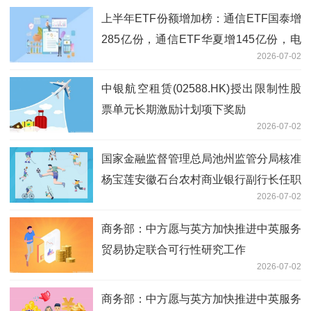
上半年ETF份额增加榜：通信ETF国泰增
285亿份，通信ETF华夏增145亿份，电
2026-07-02
网设备ETF国泰份额增18倍（名单）_今
头条
中银航空租赁(02588.HK)授出限制性股
票单元长期激励计划项下奖励
2026-07-02
国家金融监督管理总局池州监管分局核准
杨宝莲安徽石台农村商业银行副行长任职
2026-07-02
资格-聚焦
商务部：中方愿与英方加快推进中英服务
贸易协定联合可行性研究工作
2026-07-02
商务部：中方愿与英方加快推进中英服务