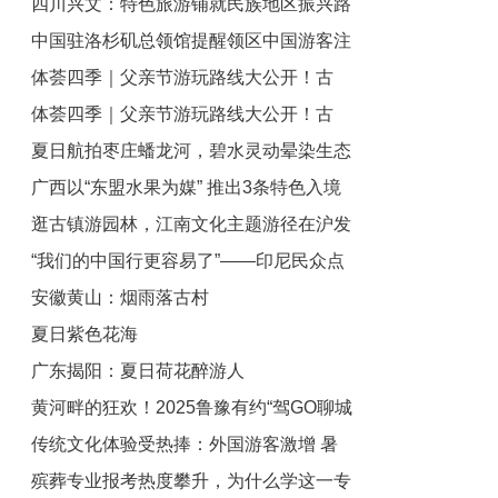
四川兴文：特色旅游铺就民族地区振兴路
毕业生
中国驻洛杉矶总领馆提醒领区中国游客注
体荟四季｜父亲节游玩路线大公开！古
意暑期安全
体荟四季｜父亲节游玩路线大公开！古
镇、湿地、苏超、温泉全安排
夏日航拍枣庄蟠龙河，碧水灵动晕染生态
镇、湿地、苏超、温泉全安排
广西以“东盟水果为媒” 推出3条特色入境
唯美画卷
逛古镇游园林，江南文化主题游径在沪发
旅游路线
“我们的中国行更容易了”——印尼民众点
布
安徽黄山：烟雨落古村
赞中国240小时过境免签政策
夏日紫色花海
广东揭阳：夏日荷花醉游人
黄河畔的狂欢！2025鲁豫有约“驾GO聊城
传统文化体验受热捧：外国游客激增 暑
欢乐季”邀您共度盛夏
殡葬专业报考热度攀升，为什么学这一专
期研学游成新趋势