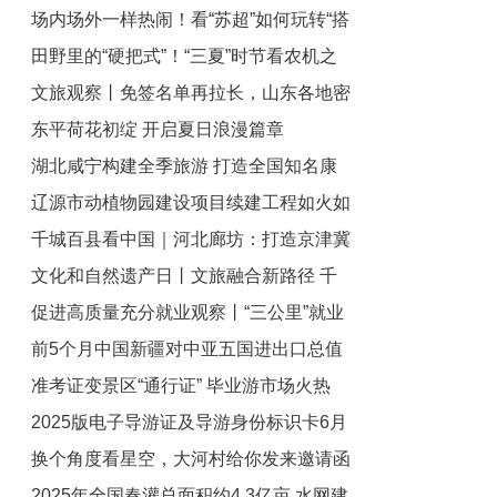
场内场外一样热闹！看“苏超”如何玩转“搭
业的年轻人越来越多？
田野里的“硬把式”！“三夏”时节看农机之
子经济”
文旅观察丨免签名单再拉长，山东各地密
变
东平荷花初绽 开启夏日浪漫篇章
集出台“入境游”政策引客来
湖北咸宁构建全季旅游 打造全国知名康
辽源市动植物园建设项目续建工程如火如
养目的地
千城百县看中国｜河北廊坊：打造京津冀
荼 期待全新亮相
文化和自然遗产日丨文旅融合新路径 千
文旅消费新地标
促进高质量充分就业观察丨“三公里”就业
年遗址成热门打卡地
前5个月中国新疆对中亚五国进出口总值
圈平台暖心“不打烊”
准考证变景区“通行证” 毕业游市场火热
占全国近四成
2025版电子导游证及导游身份标识卡6月
换个角度看星空，大河村给你发来邀请函
30日启用
2025年全国春灌总面积约4.3亿亩 水网建
→