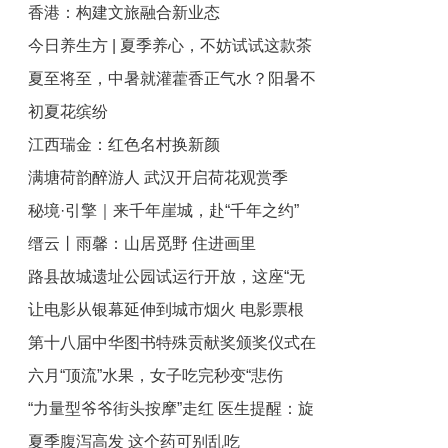
香港：构建文旅融合新业态
瞄准洛杉矶奥运会
今日养生方 | 夏季养心，不妨试试这款茶
夏至将至，中暑就灌藿香正气水？阳暑不
饮
初夏花缤纷
可用！
江西瑞金：红色名村换新颜
满塘荷韵醉游人 武汉开启荷花观赏季
秘境·引擎｜来千年崖城，赴“千年之约”
缙云丨雨馨：山居觅野 住进画里
路县故城遗址公园试运行开放，这座“无
让电影从银幕延伸到城市烟火 电影票根
界公园”怎么逛？
第十八届中华图书特殊贡献奖颁奖仪式在
变身城市消费“通行证”
六月“顶流”水果，女子吃完秒变“悲伤
北京举行
“力量型爷爷街头按摩”走红 医生提醒：旋
蛙”！医生提醒
夏季腹泻高发 这个药可别乱吃
转颈椎等危险动作可能致瘫