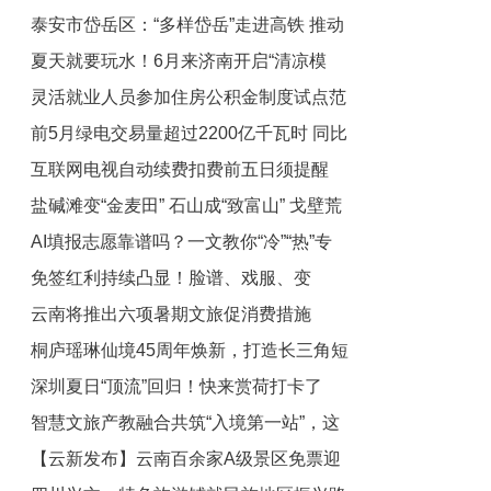
泰安市岱岳区：“多样岱岳”走进高铁 推动
就“园林”栖居雅韵
夏天就要玩水！6月来济南开启“清凉模
文旅破圈出新
灵活就业人员参加住房公积金制度试点范
式”
前5月绿电交易量超过2200亿千瓦时 同比
围稳步扩大
互联网电视自动续费扣费前五日须提醒
增长近50%
盐碱滩变“金麦田” 石山成“致富山” 戈壁荒
AI填报志愿靠谱吗？一文教你“冷”“热”专
山改造 生态效益与经济效益双赢
免签红利持续凸显！脸谱、戏服、变
业怎么选→
云南将推出六项暑期文旅促消费措施
脸……中国研学“吸引力”上升
桐庐瑶琳仙境45周年焕新，打造长三角短
深圳夏日“顶流”回归！快来赏荷打卡了
途旅居首选目的地
智慧文旅产教融合共筑“入境第一站”，这
【云新发布】云南百余家A级景区免票迎
场研讨会给出人才培养的“上海方案”