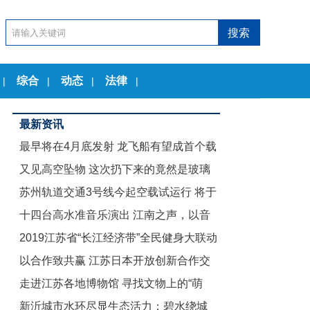
综合
动态
法律
|
|
|
|
最新资讯
最早将在4月底发射 龙飞船有望成首个载
又见高空坠物 这次扔下来的竟然是玻璃
人商业航天器
苏州轨道交通3号线今起空载试运行 将于
茶几
十四台高水准音乐演出 江南之声，以音
12月底试运营
2019江苏省“长江经济带”全民健身大联动
乐节的名义致敬古典
以合作致共赢 江苏日本开放创新合作交
暨“舞动江苏”无锡赛区启动仪式举行
走进江苏各地博物馆 寻找文物上的“萌
流会在东京举行
新沂城市水环尽显生态活力：碧水绕城
娃”们