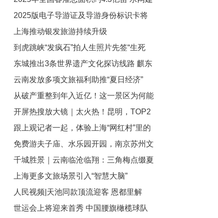
2025版电子导游证及导游身份标识卡将
设保农作物灌溉 保粮食丰收
上海推动银发旅游持续升级
于6月30日启用
到虎跳峡“发疯石”拍人生照片先签“生死
东城推出3条世界遗产文化探访线路 麒东
状”？当地村民小组：没请向导要签“免责
云南发放多项文旅福利助推“夏日经济”
声明”
东任文物讲解员
从破产重整到年入近亿！这一景区为何能
开屏热搜放大镜｜太火热！昆明，TOP2
成功“逆袭”？
跟上观记者一起，体验上海“网红村”里的
免费游夫子庙、水乐园开园，南京苏州文
精致民宿！
千城胜景｜云南临沧临翔：三角梅点缀夏
旅放大招
上海更多文旅场景引入“智慧大脑”
日
人民视频|天池同款顶流迎客 恩都里解
世运会上将迎来首秀 中国腰旗橄榄球队
锁“快旅慢游”新业态