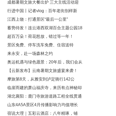
成都暑期文旅大餐出炉 三大主线活动迎
程口碑榜2025全球100必打卡景点榜”等
行进中国丨记者vlog：百年老街别样新
六大榜单
世运促消费
江西上饶：打通景区“最后一公里”
蓄势待发！连云港西双湖百合主题公园18
超百万朵！荷花怒放，错过等一年！
日将开园
景区免费、停车洗车免费、住宿送特
来永安，赴一场森林之约
产……来淮安看苏超接福利
奥运机遇与绿色愿景：20年后，我们会从
【云新发布】云南暑期文旅盛宴来袭！
旅游业看到什么？
摩旅第8天，从雅安到泸定骑行142公
3100余场活动点燃“清凉一夏”
临崖而建的萧山福庆寺，来历有点神秘却
里，花费169元
湖北襄阳：鹿门寺旅游道路工程全线贯通
香火旺盛，当地影响力甚广
山东4A5A景区4月传播影响力均值增长
宿说大理｜五彩云酒店：八年精琢，铺
2.5%，榜首稳如泰山