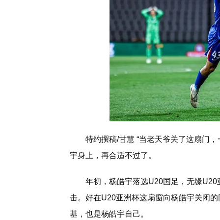
特约撰稿/甘慧 “当老天爷关了这扇门
宇身上，再合适不过了。
年初，杨皓宇落选U20国足，无缘U2
击。好在U20亚洲杯这扇窗向杨皓宇关闭
基，也是杨皓宇自己。