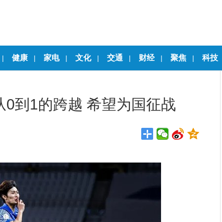
健康
家电
文化
交通
财经
聚焦
科技
|
|
|
|
|
|
|
0到1的跨越 希望为国征战