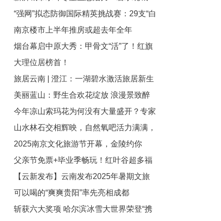
“强网”拟态防御国际精英挑战赛：29支“白
绿荫满城
南京楼市上半年推房或超去年全年
帽黑客”战队谁能突防？
烟台幕启中原大秀：甲骨文“活”了！红旗
大理位居榜首！
渠“燃”了！
旅居云南 | 澄江：一湖碧水激活旅居新生
美丽蓝山：野生合欢花绽放 浪漫景致醉
态
今年凉山索玛花为何没有大量盛开？专家
人心
山水林石交相辉映，自然氧吧活力满满，
解读：今年是开花“小年”，属正常现象
2025南京文化旅游节开幕，金陵约你
来乳山岠嵎山国家森林公园感受快乐，装
父亲节免票+毕业季畅玩！红叶谷超多福
满快乐能量水！
360°沉浸游！
【云新发布】云南发布2025年暑期文旅
利开启夏日之旅
可以喝的“爽爽贵阳”率先亮相成都
促消费措施
斩获六大奖项 哈尔滨冰雪大世界荣登“携